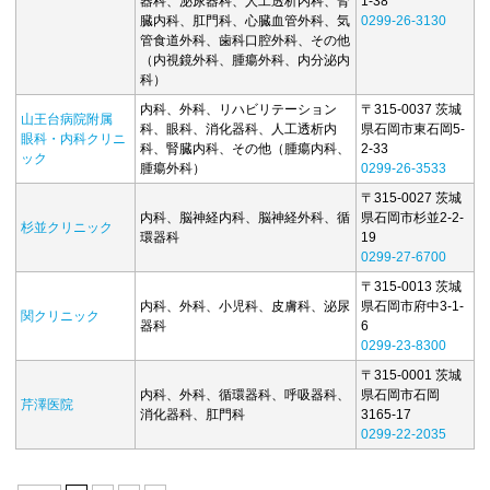
器科、泌尿器科、人工透析内科、腎
1-38
臓内科、肛門科、心臓血管外科、気
0299-26-3130
管食道外科、歯科口腔外科、その他
（内視鏡外科、腫瘍外科、内分泌内
科）
内科、外科、リハビリテーション
〒315-0037 茨城
山王台病院附属
科、眼科、消化器科、人工透析内
県石岡市東石岡5-
眼科・内科クリニ
科、腎臓内科、その他（腫瘍内科、
2-33
ック
腫瘍外科）
0299-26-3533
〒315-0027 茨城
内科、脳神経内科、脳神経外科、循
県石岡市杉並2-2-
杉並クリニック
環器科
19
0299-27-6700
〒315-0013 茨城
内科、外科、小児科、皮膚科、泌尿
県石岡市府中3-1-
関クリニック
器科
6
0299-23-8300
〒315-0001 茨城
内科、外科、循環器科、呼吸器科、
県石岡市石岡
芹澤医院
消化器科、肛門科
3165-17
0299-22-2035