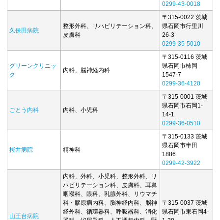
0299-43-0018
〒315-0022 茨城
整形外科、リハビリテーション科、
県石岡市行里川
久保田病院
皮膚科
26-3
0299-35-5010
〒315-0116 茨城
グリーンクリニッ
県石岡市柿岡
内科、脳神経内科
ク
1547-7
0299-36-4120
〒315-0001 茨城
県石岡市石岡1-
ごとう内科
内科、小児科
14-1
0299-36-0510
〒315-0133 茨城
県石岡市半田
桜井病院
精神科
1886
0299-42-3922
内科、外科、小児科、整形外科、リ
ハビリテーション科、皮膚科、耳鼻
咽喉科、眼科、乳腺外科、リウマチ
科・膠原病内科、脳神経内科、脳神
〒315-0037 茨城
経外科、循環器科、呼吸器科、消化
県石岡市東石岡4-
山王台病院