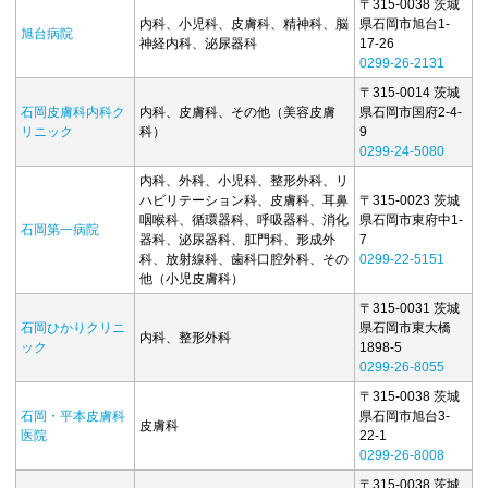
〒315-0038 茨城
内科、小児科、皮膚科、精神科、脳
県石岡市旭台1-
旭台病院
神経内科、泌尿器科
17-26
0299-26-2131
〒315-0014 茨城
石岡皮膚科内科ク
内科、皮膚科、その他（美容皮膚
県石岡市国府2-4-
リニック
科）
9
0299-24-5080
内科、外科、小児科、整形外科、リ
ハビリテーション科、皮膚科、耳鼻
〒315-0023 茨城
咽喉科、循環器科、呼吸器科、消化
県石岡市東府中1-
石岡第一病院
器科、泌尿器科、肛門科、形成外
7
科、放射線科、歯科口腔外科、その
0299-22-5151
他（小児皮膚科）
〒315-0031 茨城
石岡ひかりクリニ
県石岡市東大橋
内科、整形外科
ック
1898-5
0299-26-8055
〒315-0038 茨城
石岡・平本皮膚科
県石岡市旭台3-
皮膚科
医院
22-1
0299-26-8008
〒315-0038 茨城