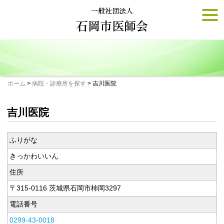
Skip
一般社団法人
togg
to
navi
石岡市医師会
content
ホーム
>
病院・診療所を探す
>
吉川医院
吉川医院
ふりがな
きっかわいいん
住所
〒315-0116 茨城県石岡市柿岡3297
電話番号
0299-43-0018