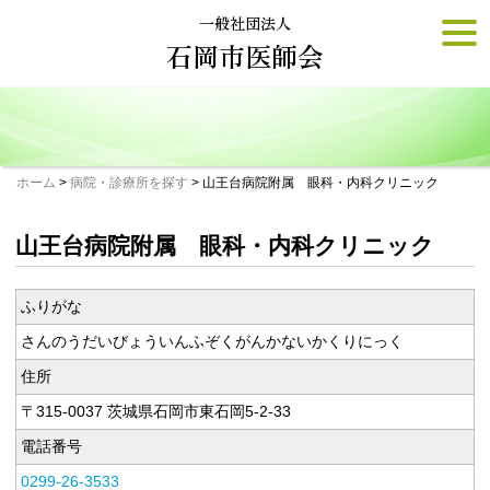
Skip
一般社団法人
togg
to
navi
石岡市医師会
content
ホーム
>
病院・診療所を探す
>
山王台病院附属 眼科・内科クリニック
山王台病院附属 眼科・内科クリニック
ふりがな
さんのうだいびょういんふぞくがんかないかくりにっく
住所
〒315-0037 茨城県石岡市東石岡5-2-33
電話番号
0299-26-3533