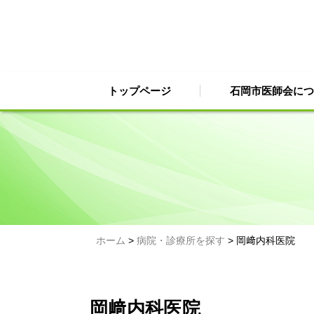
Skip
to
content
トップページ
石岡市医師会につ
ホーム
>
病院・診療所を探す
>
岡﨑内科医院
岡﨑内科医院