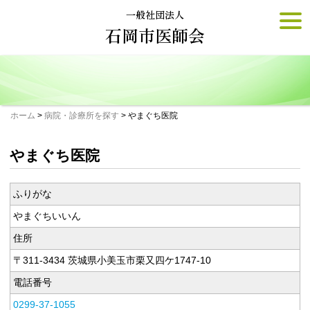
Skip
一般社団法人
togg
to
navi
石岡市医師会
content
ホーム
>
病院・診療所を探す
>
やまぐち医院
やまぐち医院
ふりがな
やまぐちいいん
住所
〒311-3434 茨城県小美玉市栗又四ケ1747-10
電話番号
0299-37-1055