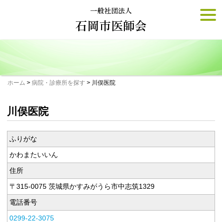
Skip
一般社団法人
togg
to
navi
石岡市医師会
content
ホーム
>
病院・診療所を探す
>
川俣医院
川俣医院
ふりがな
かわまたいいん
住所
〒315-0075 茨城県かすみがうら市中志筑1329
電話番号
0299-22-3075